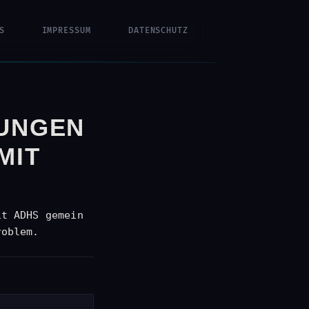
S
IMPRESSUM
DATENSCHUTZ
SUNGEN
MIT
it ADHS gemein
roblem.