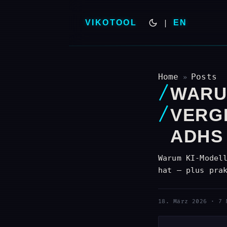
VIKOTOOL
|
EN
Home
Posts
»
WARU
VERG
ADHS
Warum KI-Model
hat – plus pra
18. März 2026
·
7 