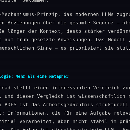
Middle" bekommen.
-Mechanismus-Prinzip, das modernen LLMs zugr
en-Beziehungen über die gesamte Sequenz – ab
Je länger der Kontext, desto stärker verdünn
t auf früh gesetzte Anweisungen. Das Modell 
menschlichen Sinne – es priorisiert sie stat
logie: Mehr als eine Metapher
read stellt einen interessanten Vergleich zu
, und dieser Vergleich ist wissenschaftlich 
i ADHS ist das Arbeitsgedächtnis strukturell
t: Informationen, die für eine Aufgabe relev
nitial verarbeitet, aber nicht stabil im prä
en. Die Folge ist dieselbe wie beim LLM – An