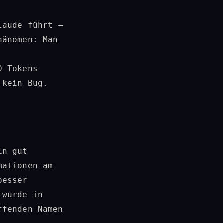
laude führt –
hänomen: Man
0 Tokens
 kein Bug.
in gut
mationen am
besser
 wurde in
ffenden Namen