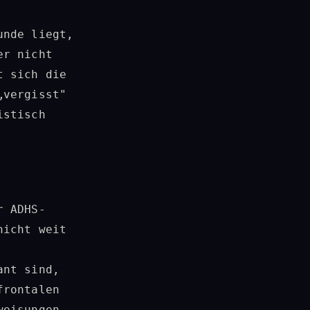
unde liegt,
er nicht
t sich die
„vergisst"
istisch
r ADHS-
nicht weit
ant sind,
frontalen
weisungen,