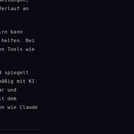
Verlauf an
irn kann
 helfen. Bei
en Tools wie
d spiegelt
mäßig mit KI-
ar und
it dem
en wie Claude