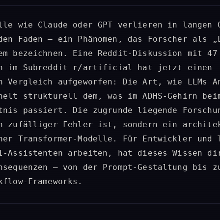
lle wie Claude oder GPT verlieren in langen 
den Faden – ein Phänomen, das Forscher als „
em bezeichnen. Eine Reddit-Diskussion mit 47
n im Subreddit r/artificial hat jetzt einen
n Vergleich aufgeworfen: Die Art, wie LLMs A
nelt strukturell dem, was im ADHS-Gehirn bei
tnis passiert. Die zugrunde liegende Forschu
n zufälliger Fehler ist, sondern ein archite
ner Transformer-Modelle. Für Entwickler und 
I-Assistenten arbeiten, hat dieses Wissen di
nsequenzen – von der Prompt-Gestaltung bis z
kflow-Frameworks.