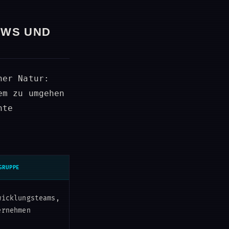
OWS UND
her Natur:
em zu umgehen
nte
GRUPPE
wicklungsteams,
ernehmen