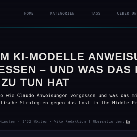
HOME
KATEGORIEN
TAGS
UEBER UN
M KI-MODELLE ANWEI
ESSEN – UND WAS DAS 
 ZU TUN HAT
le wie Claude Anweisungen vergessen und was das m
ktische Strategien gegen das Lost-in-the-Middle-P
Minuten
·
1432 Wörter
·
Viko Redaktion
|
Übersetzungen:
En