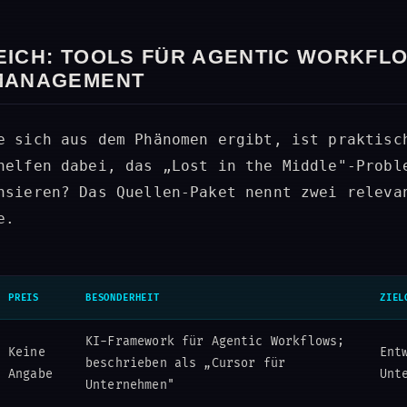
EICH: TOOLS FÜR AGENTIC WORKFL
MANAGEMENT
e sich aus dem Phänomen ergibt, ist praktisc
helfen dabei, das „Lost in the Middle"-Probl
nsieren? Das Quellen-Paket nennt zwei releva
e.
PREIS
BESONDERHEIT
ZIEL
KI-Framework für Agentic Workflows;
Keine
Ent
beschrieben als „Cursor für
Angabe
Unt
Unternehmen"