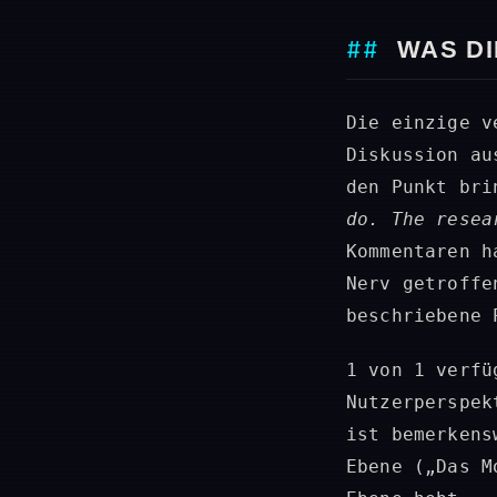
WAS D
Die einzige v
Diskussion au
den Punkt br
do. The resea
Kommentaren h
Nerv getroffe
beschriebene 
1 von 1 verfü
Nutzerperspek
ist bemerkens
Ebene („Das M