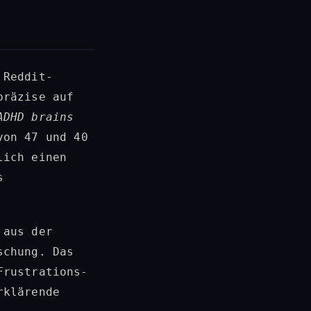
 Reddit-
präzise auf
ADHD brains
von 47 und 40
lich einen
s
 aus der
schung. Das
Frustrations-
rklärende