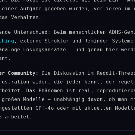
 einer Aufgabe gegeben wurden, verlieren im 
das Verhalten.
ende Unterschied: Beim menschlichen ADHS-Geh
ching
, externe Struktur und Reminder-Systeme
analoge Lösungsansätze – und genau hier werd
ant.
er Community:
Die Diskussion im Reddit-Threa
rustration wider, die jeder kennt, der regel
rbeitet. Das Phänomen ist real, reproduzierb
 großen Modelle – unabhängig davon, ob man m
ngestellten GPT-4o oder mit aktuellen Modell
5 arbeitet.