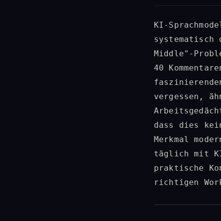
KI-Sprachmode
systematisch 
Middle"-Probl
40 Kommentare
faszinierende
vergessen, äh
Arbeitsgedäch
dass dies kei
Merkmal moder
täglich mit K
praktische Ko
richtigen Wor