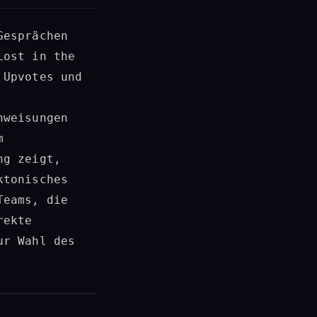
Gesprächen
Lost in the
 Upvotes und
nweisungen
m
ng zeigt,
ktonisches
Teams, die
rekte
ur Wahl des