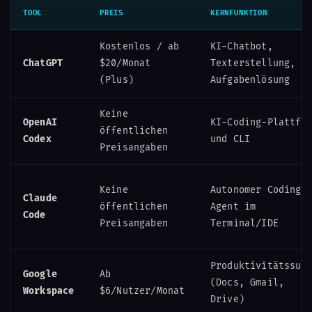
TOOL
PREIS
KERNFUNKTION
Kostenlos / ab
KI-Chatbot,
ChatGPT
$20/Monat
Texterstellung,
(Plus)
Aufgabenlösung
Keine
OpenAI
KI-Coding-Plattfo
öffentlichen
Codex
und CLI
Preisangaben
Keine
Autonomer Coding-
Claude
öffentlichen
Agent im
Code
Preisangaben
Terminal/IDE
Produktivitätssui
Google
Ab
(Docs, Gmail,
Workspace
$6/Nutzer/Monat
Drive)